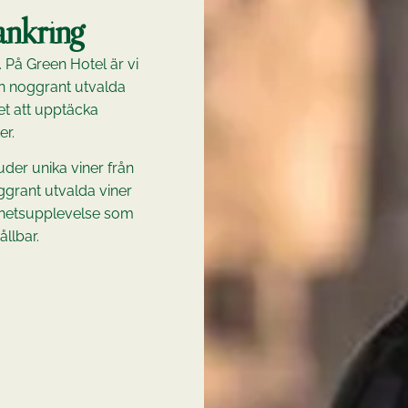
nkring
 På Green Hotel är vi
rån noggrant utvalda
et att upptäcka
r.
der unika viner från
grant utvalda viner
lhetsupplevelse som
llbar.