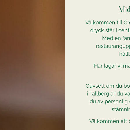
Mid
Välkommen till Gr
dryck står i ce
Med en fant
restaurangupp
håll
Här lagar vi 
Oavsett om du bor
i Tällberg är du 
du av personlig
stämnin
Välkommen att b