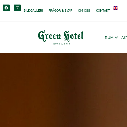
content
BILDGALLERI
FRÅGOR & SVAR
OM OSS
KONTAKT
RUM
AK