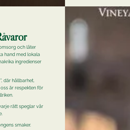
Råvaror
 omsorg och låter
sta hand med lokala
makrika ingredienser
”, där hållbarhet,
 oss är respekten för
lriken.
arje rätt speglar vår
e.
ongens smaker.