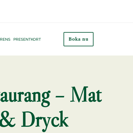
Boka nu
RENS
PRESENTKORT
aurang – Mat
& Dryck