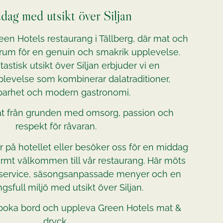
dag med utsikt över Siljan
een Hotels restaurang i Tällberg, där mat och
ntrum för en genuin och smakrik upplevelse.
astisk utsikt över Siljan erbjuder vi en
levelse som kombinerar dalatraditioner,
barhet och modern gastronomi.
mat från grunden med omsorg, passion och
respekt för råvaran.
 på hotellet eller besöker oss för en middag
varmt välkommen till vår restaurang. Här möts
 service, säsongsanpassade menyer och en
gsfull miljö med utsikt över Siljan.
oka bord och uppleva Green Hotels mat &
dryck.