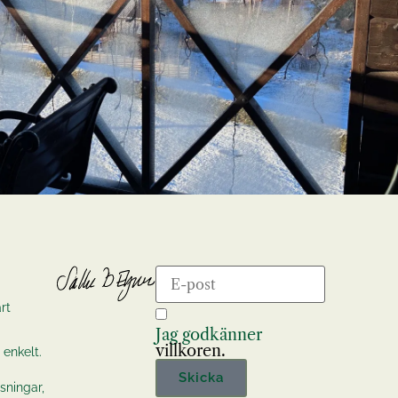
rt
Jag godkänner
villkoren.
 enkelt.
Skicka
sningar,