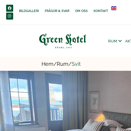
content
BILDGALLERI
FRÅGOR & SVAR
OM OSS
KONTAKT
RUM
AK
Hem/
Rum/
Svit