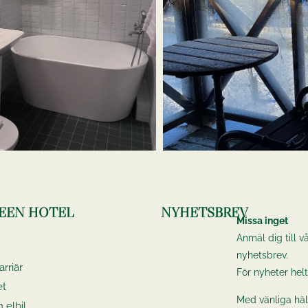
EEN HOTEL
NYHETSBREV
Missa inget
Anmäl dig till vå
nyhetsbrev.
rriär
För nyheter helt
et
Med vänliga häl
 elbil