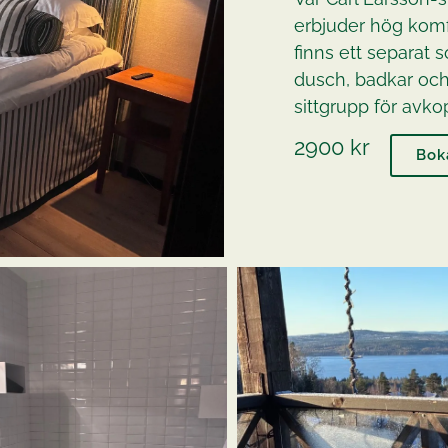
erbjuder hög komf
finns ett separa
dusch, badkar oc
sittgrupp för avk
2900 kr
Bok