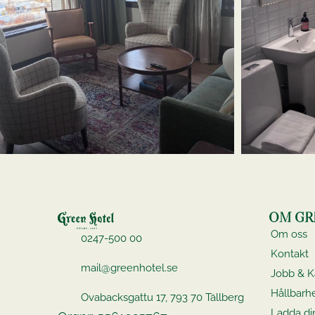
OM GR
Om oss
0247-500 00
Kontakt
mail@greenhotel.se
Jobb & Ka
Hållbarh
Ovabacksgattu 17, 793 70 Tällberg
Ladda din