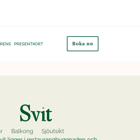
Boka nu
RENS
PRESENTKORT
Svit
r
Balkong
Sjöutsikt
svit ligger i restaurangbyggnaden och