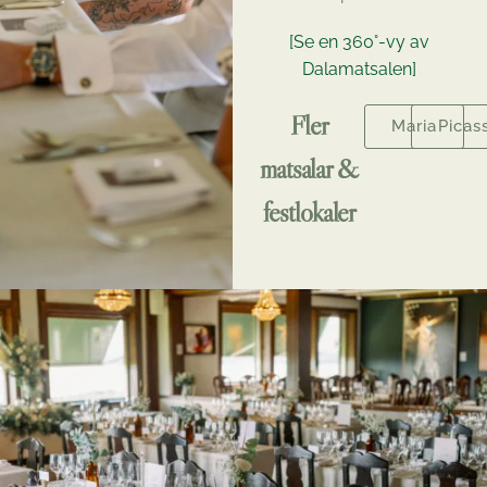
[Se en 360°-vy av
Dalamatsalen]
Fler
Maria
Picas
matsalar &
festlokaler