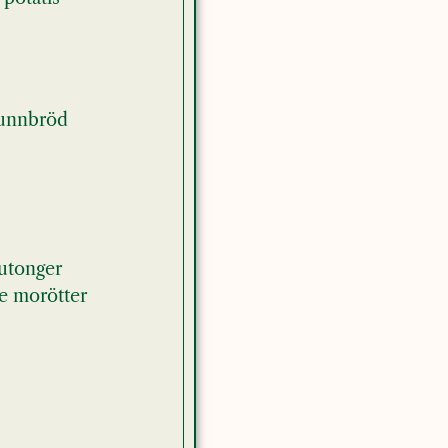
 tunnbröd
rutonger
de morötter