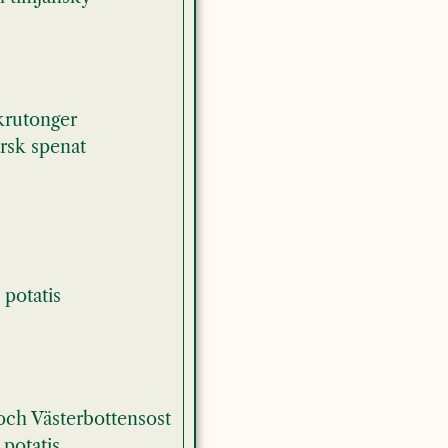
krutonger
rsk spenat
potatis
 och Västerbottensost
 potatis