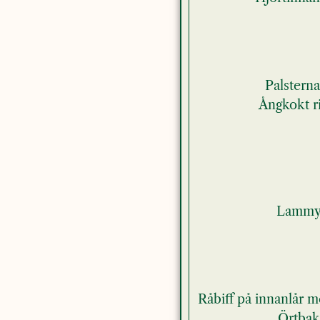
Palstern
Ångkokt r
Lammyt
Råbiff på innanlår m
Örtbaka