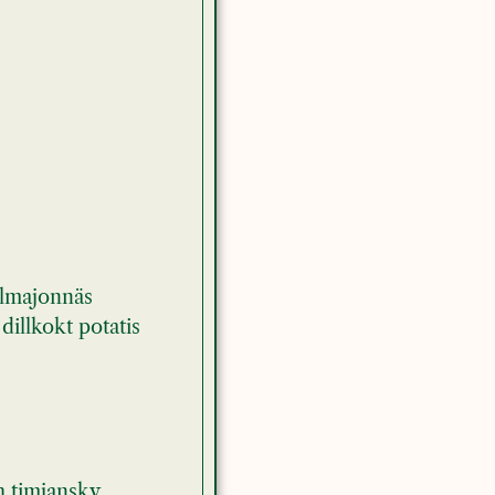
llmajonnäs
illkokt potatis
h timjansky