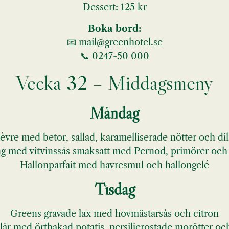
Dessert: 125 kr
Boka bord:
📧
mail@greenhotel.se
📞 0247-50 000
Vecka 32 – Middagsmeny
Måndag
èvre med betor, sallad, karamelliserade nötter och di
g med vitvinssås smaksatt med Pernod, primörer och d
Hallonparfait med havresmul och hallongelé
Tisdag
Greens gravade lax med hovmästarsås och citron
lår med örtbakad potatis, persiljerostade morötter oc