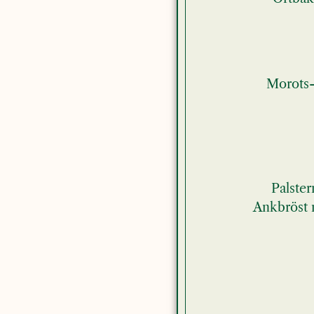
Morots- 
Palster
Ankbröst m