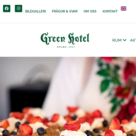
content
BILDGALLERI
FRÅGOR & SVAR
OM OSS
KONTAKT
RUM
AK