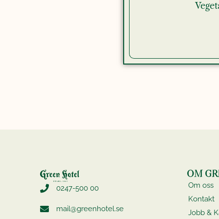
Vegeta
OM GR
Om oss
0247-500 00
Kontakt
mail@greenhotel.se
Jobb & Ka