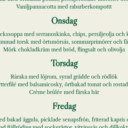
Vaniljpannacotta med rabarberkompottt
Onsdag
ackssoppa med serranoskinka, chips, persiljeolja och 
immad torsk med örtsmörsås, sommarprimörer och fä
Mörk chokladkräm med bröd, flingsalt och olivolja
Torsdag
Råraka med löjrom, syrad grädde och rödlök
terfilé med balsamicosky, örtbakad tomat och rostad 
Crème brûlée med färska bär
Fredag
ed bakad äggula, picklade senapsfrön, friterad kapris
d fjällröding med sockerärtor, vitvinssås och dillkokt