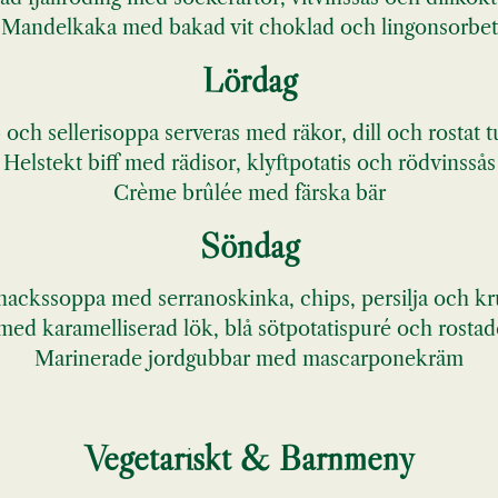
Mandelkaka med bakad vit choklad och lingonsorbet
Lördag
och sellerisoppa serveras med räkor, dill och rostat
Helstekt biff med rädisor, klyftpotatis och rödvinssås
Crème brûlée med färska bär
Söndag
nackssoppa med serranoskinka, chips, persilja och k
ed karamelliserad lök, blå sötpotatispuré och rosta
Marinerade jordgubbar med mascarponekräm
Vegetariskt & Barnmeny