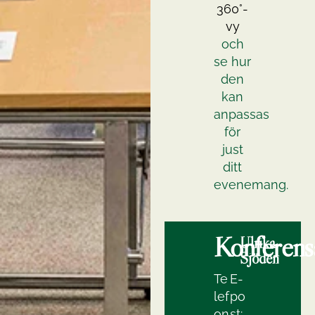
360°-
vy
och
se hur
den
kan
anpassas
för
just
ditt
evenemang.
Konferens
Ulrika
Sjödén
Te
E-
lef
po
on
st: