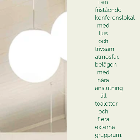
i en
fristående
konferenslokal
med
ljus
och
trivsam
atmosfär,
belägen
med
nära
anslutning
till
toaletter
och
flera
externa
grupprum.