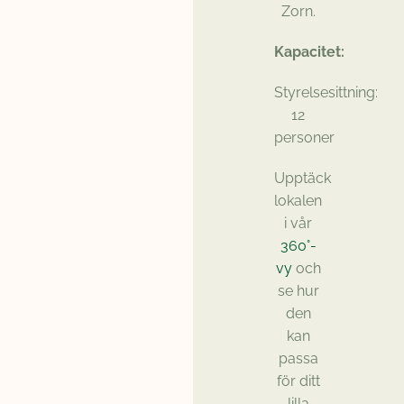
Zorn.
Kapacitet:
Styrelsesittning:
12
personer
Upptäck
lokalen
i vår
360°-
vy
och
se hur
den
kan
passa
för ditt
lilla