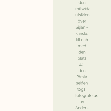
den
milsvida
utsikten
över
Siljan –
kanske
till och
med
den
plats
där
den
första
selfien
togs,
fotograferad
av
Anders