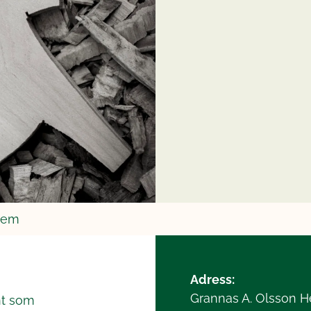
hem
Adress:
Grannas A. Olsson 
nt som