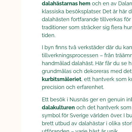
dalahästarnas hem
och en av Dalar
klassiska besöksplatser. Det är här
dalahästen fortfarande tillverkas för
traditioner som sträcker sig flera hun
tiden.
I byn finns två verkstäder där du kan
tillverkningsprocessen – från träämne 
handmålad dalahäst. Här får du se hu
grundmålas och dekoreras med det
kurbitsmåleriet
, ett hantverk som 
precision och erfarenhet.
Ett besök i Nusnäs ger en genuin inb
dalakulturen
och det hantverk som b
symbol för Sverige världen över. I bu
brett utbud av dalahästar i olika stor
utföranden – varje häst är unik.