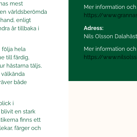
nas mest
Mer information och 
 den världsberömda
https://www.grann
 hand, enligt
Adress:
dra år tillbaka i
Nils Olsson Dalahäs
Mer information och 
 följa hela
https://www.nilsols
till färdig,
r hästarna täljs,
 välkända
kräver både
lick i
livit en stark
tikerna finns ett
lekar, färger och