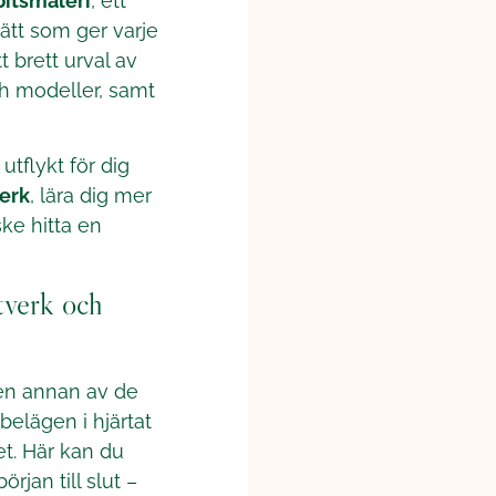
bitsmåleri
, ett
sätt som ger varje
t brett urval av
och modeller, samt
utflykt för dig
erk
, lära dig mer
ske hitta en
tverk och
en annan av de
 belägen i hjärtat
et. Här kan du
rjan till slut –