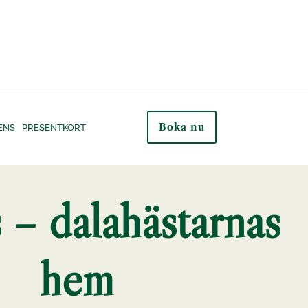
Boka nu
ENS
PRESENTKORT
 – dalahästarnas
hem