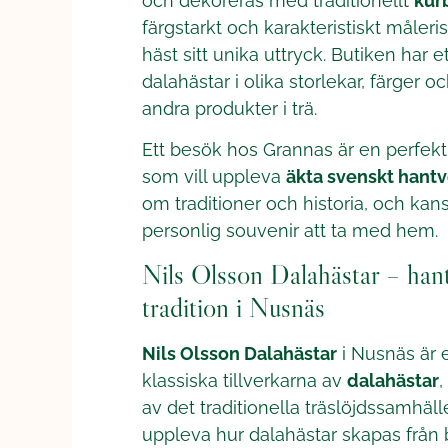
och dekoreras med traditionellt
kur
färgstarkt och karakteristiskt måleri
häst sitt unika uttryck. Butiken har et
dalahästar i olika storlekar, färger 
andra produkter i trä.
Ett besök hos Grannas är en perfekt 
som vill uppleva
äkta svenskt hantv
om traditioner och historia, och kan
personlig souvenir att ta med hem.
Nils Olsson Dalahästar – han
tradition i Nusnäs
Nils Olsson Dalahästar
i Nusnäs är 
klassiska tillverkarna av
dalahästar
,
av det traditionella träslöjdssamhäll
uppleva hur dalahästar skapas från bö