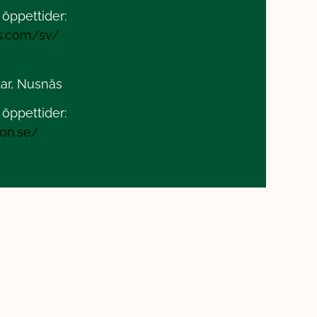
öppettider:
as.com/sv/
tar, Nusnäs
öppettider:
son.se/