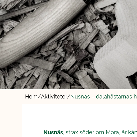
Hem/
Aktiviteter/
Nusnäs – dalahästarnas 
Nusnäs
, strax söder om Mora, är kä