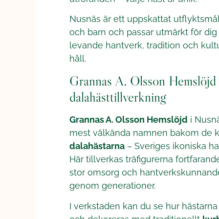
Nusnäs är ett uppskattat utflyktsmå
och barn och passar utmärkt för dig
levande hantverk, tradition och kult
håll.
Grannas A. Olsson Hemslöjd 
dalahästtillverkning
Grannas A. Olsson Hemslöjd
i Nusnä
mest välkända namnen bakom de k
dalahästarna
– Sveriges ikoniska h
Här tillverkas träfigurerna fortfaran
stor omsorg och hantverkskunnande
genom generationer.
I verkstaden kan du se hur hästarna