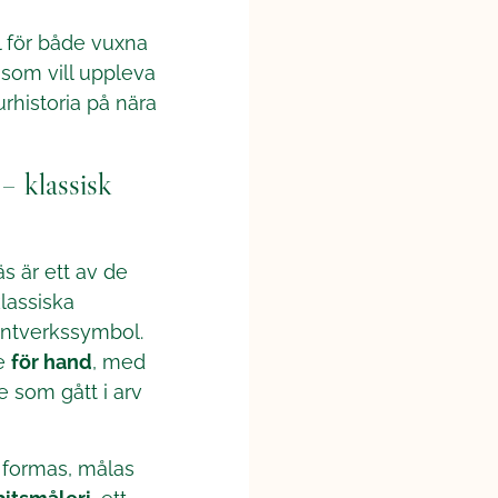
l för både vuxna
 som vill uppleva
urhistoria på nära
– klassisk
s är ett av de
lassiska
antverkssymbol.
de
för hand
, med
 som gått i arv
 formas, målas