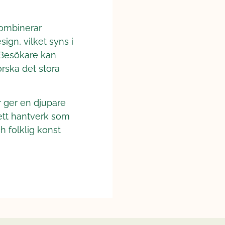
kombinerar
sign, vilket syns i
. Besökare kan
rska det stora
r ger en djupare
 ett hantverk som
h folklig konst