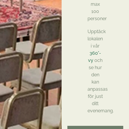
max
100
personer
Upptäck
lokalen
i vår
360°-
vy
och
se hur
den
kan
anpassas
för just
ditt
evenemang.