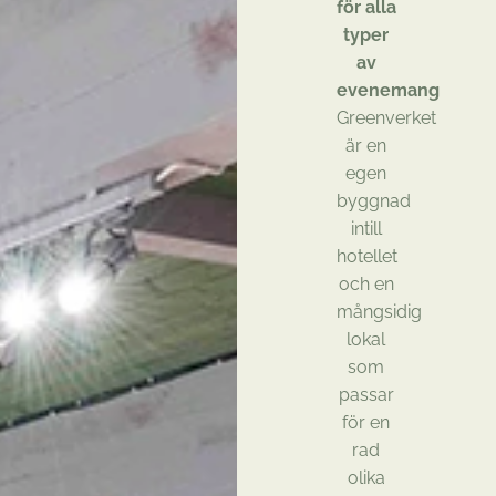
för alla
typer
av
evenemang
Greenverket
är en
egen
byggnad
intill
hotellet
och en
mångsidig
lokal
som
passar
för en
rad
olika